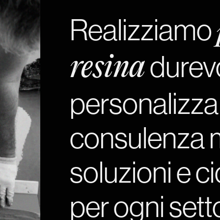
Realizziamo
durevo
resina
personalizzab
consulenza m
soluzioni e cic
per ogni sett