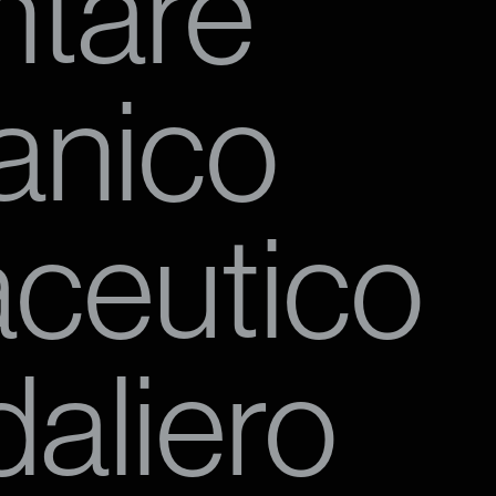
ntare
anico
ceutico
aliero