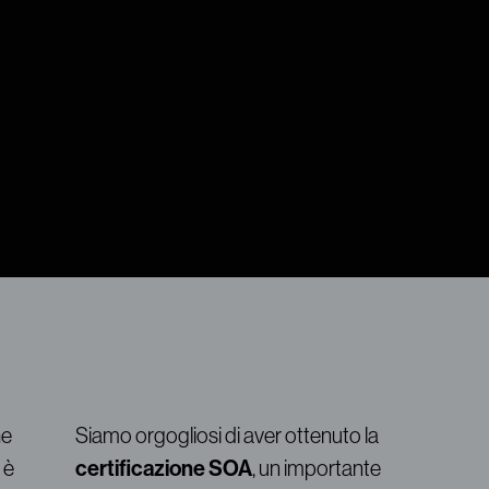
he
Siamo orgogliosi di aver ottenuto la
 è
certificazione SOA
, un importante