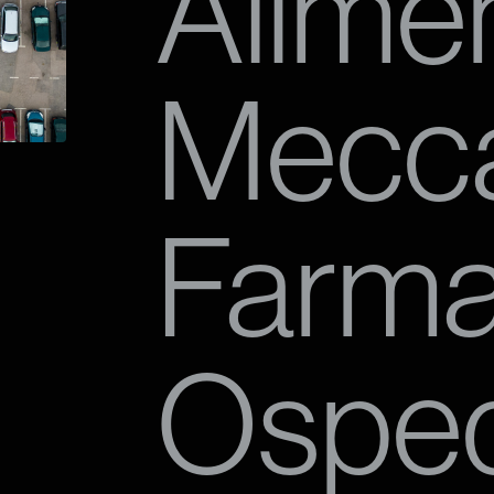
Alime
Mecc
Farma
Osped