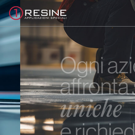
Ogni azie
affronta
sf
uniche
e richiede