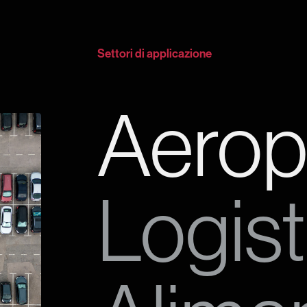
Settori di applicazione
Aerop
Logist