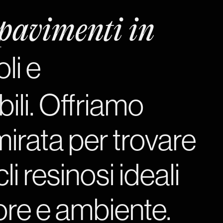
pavimenti in
li e
ili. Offriamo
irata per trovare
li resinosi ideali
ore e ambiente.