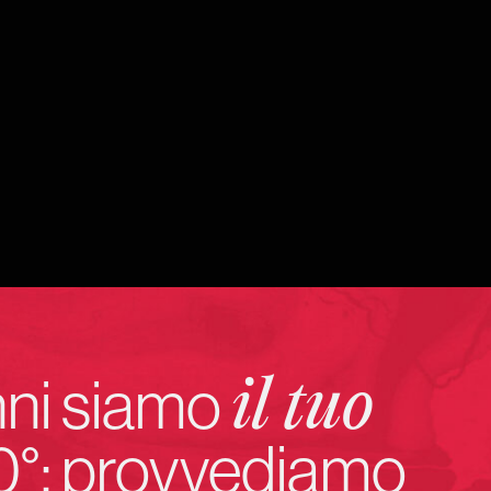
nni siamo
il tuo
0°: provvediamo