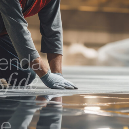
nda
ide