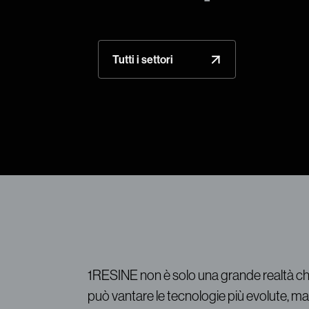
Tutti i settori
1RESINE non è solo una grande realtà c
può vantare le tecnologie più evolute, ma